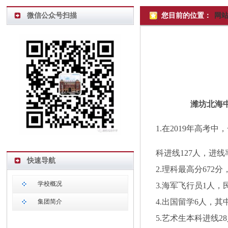
微信公众号扫描
您目前的位置：
网
潍坊北海中
1.在2019年高考
科进线127人，进线
快速导航
2.理科最高分672
学校概况
3.海军飞行员1人，
4.出国留学6人，其
集团简介
5.艺术生本科进线2