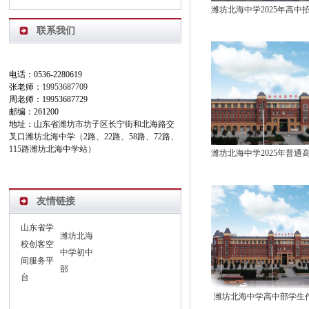
联系我们
电话：0536-2280619
张老师：
19953687709
周老师：19953687729
邮编：261200
地址：
山东省潍坊市坊子区长宁街和北海路交
叉口潍坊北海中学（2路、22路、58路、72路、
115路潍坊北海中学站）
友情链接
山东省学
潍坊北海
校创客空
中学初中
间服务平
部
台
潍坊北海中学高中部学生