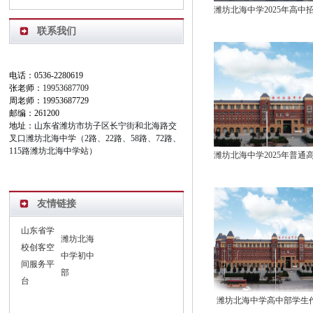
联系我们
电话：0536-2280619
张老师：
19953687709
周老师：19953687729
邮编：261200
地址：
山东省潍坊市坊子区长宁街和北海路交
叉口潍坊北海中学（2路、22路、58路、72路、
115路潍坊北海中学站）
友情链接
山东省学
潍坊北海
校创客空
中学初中
间服务平
部
台
潍坊北海中学高中部学生