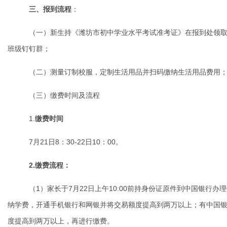
三、报到流程
：
（一）新生持《潍坊市初中学业水平考试准考证》在报到处领
班级钉钉群；
（二）测量订制校服，定制生活用品并扫码缴纳生活用品费用
（三）缴费时间及流程
1.
缴费时间
7
月
21
日
8
：
30-22
日
10
：
00
。
2.
缴费流程：
（
1
）家长于
7
月
22
日上午
10:00
前持身份证原件到中国银行办理
纳学费，开通手机银行和网银并将交易额度提高到两万以上；有中国
度提高到两万以上，再进行缴费。