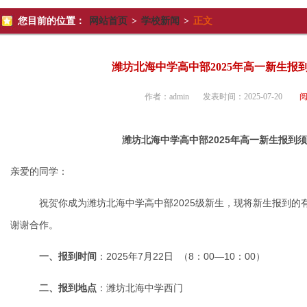
您目前的位置：
网站首页
>
学校新闻
>
正文
潍坊北海中学高中部2025年高一新生报
作者：
admin
发表时间：
2025-07-20
潍坊北海中学高中部
2025
年高一新生报到须
亲爱的同学：
祝贺你成为潍坊北海中学高中部
2025
级新生，现将新生报到的
谢谢合作。
一、报到时间
：
2025
年
7
月
22
日
（
8
：
00
—
10
：
00
）
二、报到地点
：潍坊北海中学西门