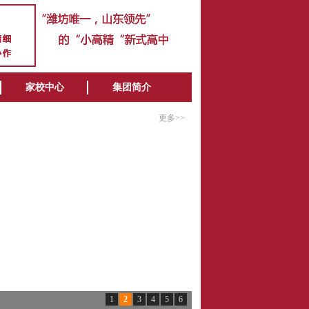
家校中心
集团简介
更多>>
1
2
3
4
5
6
潍坊北海中学2025年普