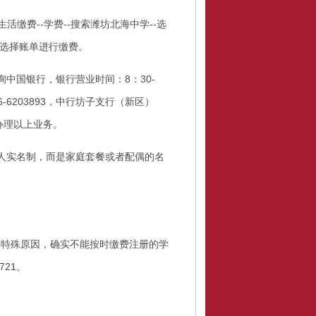
生活缴费
--
学费
--
搜索潍坊北海中学
--
选
选择账单进行缴费。
询中国银行，银行营业时间：
8
：
30-
6-6203893
，中行坊子支行（新区）
办理以上业务。
人实名制，而是家庭套餐或者配偶的名
有特殊原因，确实不能按时缴费注册的学
721
。