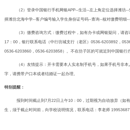
（
2
）登录中国银行手机网银
APP--
生活
--
左上角定位选择潍坊
--
择潍坊北海中学
--
客户编号输入学生身份证号码
--
查询
--
核对缴费明细
--
（
3
）缴费咨询方式：缴费过程中，如有办卡或网银疑问，请咨
17
：
00
，银行联系电话（中行坊城支行（老区）
0536-6203892
，
053
0536-6203860
，
0536-6203858
）。不在坊子区的可就近到中国银行
（
4
）友情提示：开卡需要本人实名制手机号，如果手机号非本
字，请携带户口本或者结婚证一起办理。
特别提醒：
报到时间截止到
7
月
22
日上午
10
：
00
，过期视为自动放弃（如
生，须于截止时间前，向学校说明情况，联系电话：李老师
19953687