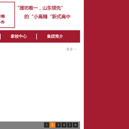
家校中心
集团简介
更多>>
1
2
3
4
5
6
潍坊北海中学2025年普