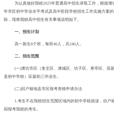
为
认真
做好我校
2025
年
普通高中招生
录取
工作，根据
潍
年市区初中学业水平考试及高中阶段学校招生工作实施方案
的
际，
现将我校高中招生有关事项说明如下。
一、招生计划
高一新生
6个班，每班40人，共240人。
二、招生范围
(一)潍坊市区（奎文区、潍城区、坊子区、寒亭区、高
直初中学校）应届初三毕业生。
(
二
)回户籍地县市区报考资格申请办法
1.考生不在我校招生范围区域内的初中学校就读，但户
拟报考我校的考生。