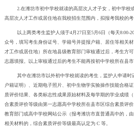
2.在潍坊市初中学校就读的高层次人才子女，初中学校
高层次人才工作或居住地在我校招生范围内，拟报考我校的考
以上两类考生监护人须于
4月27日至5月
6
日（每天
8:00
众号，填写考生身份证号、学籍号并提报户籍、居住等相关材
才工作或居住地）所在
地
县级教育部门审核通过后，考生方可
志愿填报。以上审核通过后的考生不能再按初中学校所在县市
其中在潍坊市
以
外初中学校就读的考生，监护人申请时
户籍证明）、近期电子照片、初中生物
学
实验操作技能合格证
质评价结果、各类标志性成果原始材料及每学期的学业成绩（
合素质评价等级由第一志愿高中学校所在县市区综合素质评价
教育部门或高中学校网站公示（报考潍坊市直普通高中的，由
相关材料的，综合素质评价等级最高认定为
C 等。