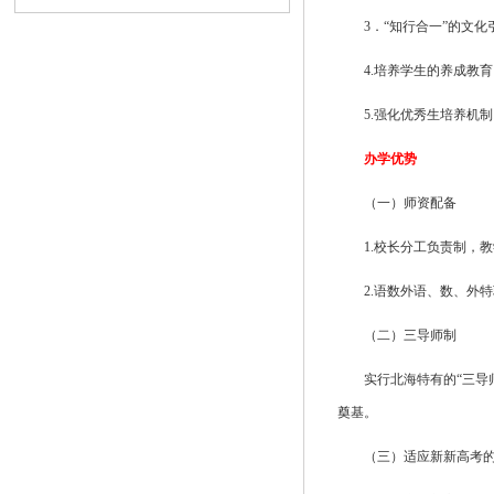
3．“知行合一”的文
4.培养学生的养成教育
5.强化优秀生培养机制
办学优势
（一）师资配备
1.校长分工负责制，
2.语数外语、数、外
（二）三导师制
实行北海特有的“三导
奠基。
（三）适应新新高考