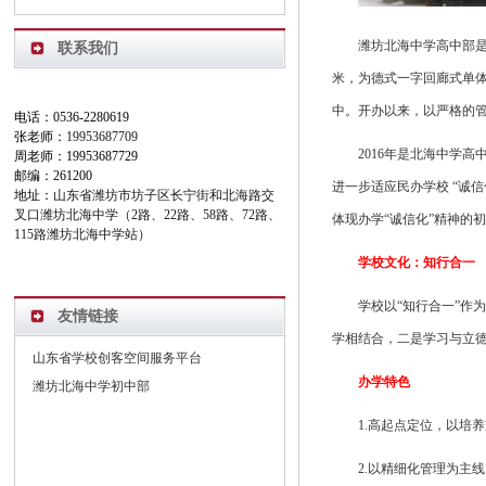
潍坊北海中学高中部
联系我们
米，为德式一字回廊式单体
中。开办以来，以严格的
电话：0536-2280619
张老师：
19953687709
2016年是北海中学
周老师：19953687729
邮编：261200
进一步适应民办学校 “诚
地址：
山东省潍坊市坊子区长宁街和北海路交
叉口潍坊北海中学（2路、22路、58路、72路、
体现办学“诚信化”精神的
115路潍坊北海中学站）
学校文化：知行合一
学校以“知行合一”作
友情链接
学相结合，二是学习与立
山东省学校创客空间服务平台
办学特色
潍坊北海中学初中部
1.高起点定位，以培
2.以精细化管理为主