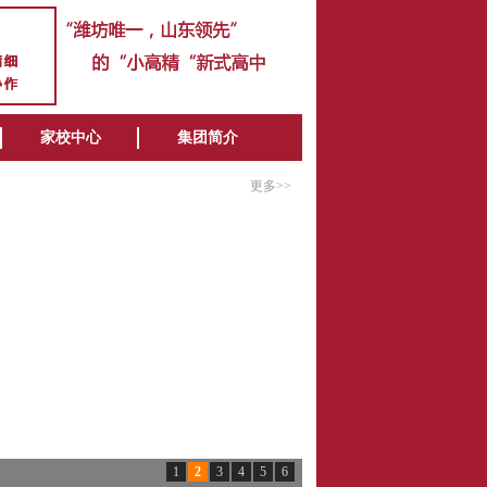
家校中心
集团简介
更多>>
1
2
3
4
5
6
潍坊北海中学2025年普