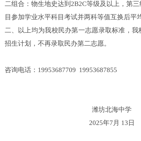
二组合：物生地史达到
2B2C
等级及以上，
第三
目参加学业水平科目考试并
两科等值互换后平
二、以上均为我校民办第一志愿录取标准，我
招生计划，不再录取民办第二志愿。
咨询电话：
19953687709 19953687855
潍坊北海中学
2025
年
7
月
13
日