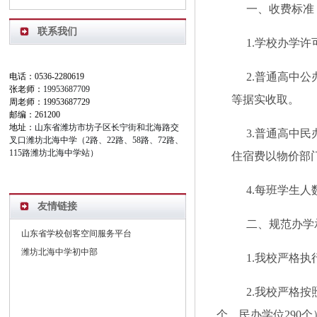
一、收费标准
联系我们
1.学校办学许可
2.
普通高中公
电话：0536-2280619
张老师：
19953687709
等据实收取。
周老师：19953687729
邮编：261200
地址：
山东省潍坊市坊子区长宁街和北海路交
3.普通高中
叉口潍坊北海中学（2路、22路、58路、72路、
115路潍坊北海中学站）
住宿费以物价部
4.每班学生人
友情链接
二、规范办学
山东省学校创客空间服务平台
潍坊北海中学初中部
1.我校严格
2.我校严格
个、民办学位
290
个