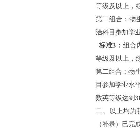
等级
及以上，
第二组合：物
治科目参加学
标准
3
：
组合
等级
及以上，
第二组合：物
目参加学业水
数英等级达到
3
二、
以上均为
（补录）已完