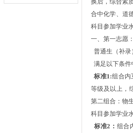
换后，综合素
合中化学、道
科目参加学业
一、第一志愿
普通生（补录
满足以下条件
标准
1:
组合内
等级及以上，
第二组合：物
科目参加学业
标准
2
：
组合