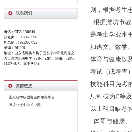
则，根据考生
联系我们
根据潍坊市教
电话：0536-2280619
是考生学业水
张老师：
19953687709
周老师：19953687729
加语文、数学
邮编：261200
地址：
山东省潍坊市坊子区长宁街和北海路交
体育与健康以
叉口潍坊北海中学（2路、22路、58路、72路、
115路潍坊北海中学站）
考试（或考查
技能科目免考
友情链接
息科技为
C
等
山东省学校创客空间服务平台
潍坊北海中学初中部
以上科目缺考
体育与健康、