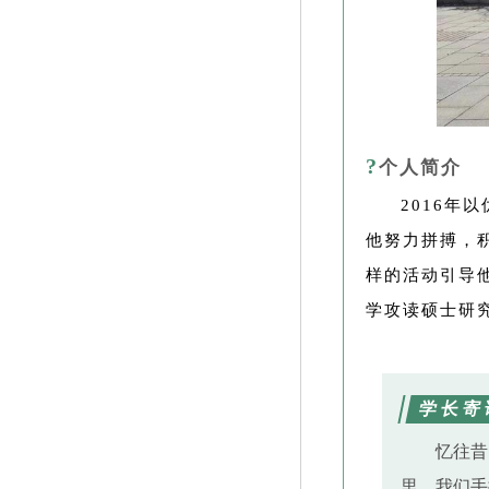
?
个人简介
2016年
他努力拼搏，
样的活动引导
学攻读硕士研
学长寄
忆往昔
里，我们手