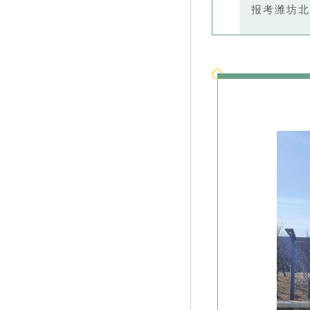
报考潍坊北