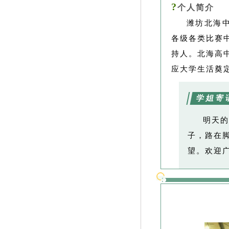
?
个人简介
潍坊北海中
各级各类比赛
持人。北海高
应大学生活奠
学姐寄
明天的
子，路在
望。欢迎