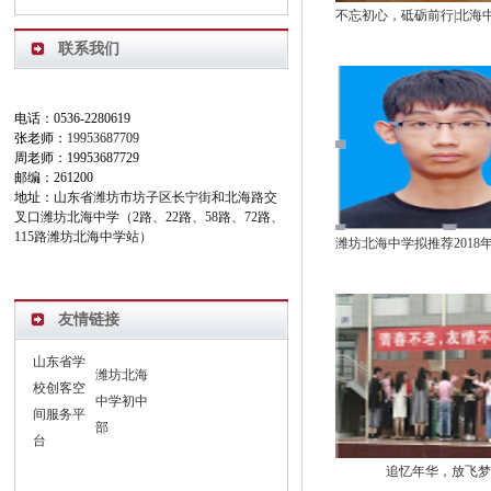
联系我们
电话：0536-2280619
张老师：
19953687709
周老师：19953687729
邮编：261200
地址：
山东省潍坊市坊子区长宁街和北海路交
叉口潍坊北海中学（2路、22路、58路、72路、
115路潍坊北海中学站）
友情链接
山东省学
潍坊北海
校创客空
中学初中
间服务平
部
台
追忆年华，放飞梦