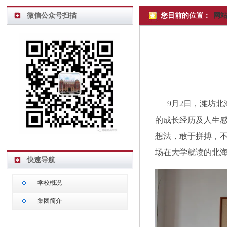
微信公众号扫描
您目前的位置：
网
9月2日，潍坊北
的成长经历及人生
想法，敢于拼搏，不
场在大学就读的北
快速导航
学校概况
集团简介