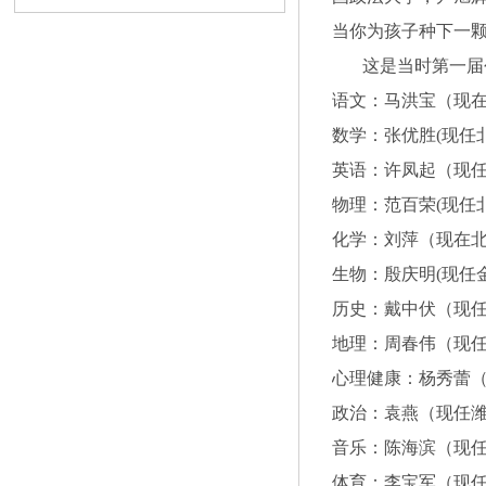
当你为孩子种下一
这是当时第一届创
语文：马洪宝（现
数学：张优胜(现任
英语：许凤起（现
物理：范百荣(现任
化学：刘萍（现在
生物：殷庆明(现任
历史：戴中伏（现
地理：周春伟（现
心理健康：杨秀蕾
政治：袁燕（现任
音乐：陈海滨（现
体育：李宝军（现