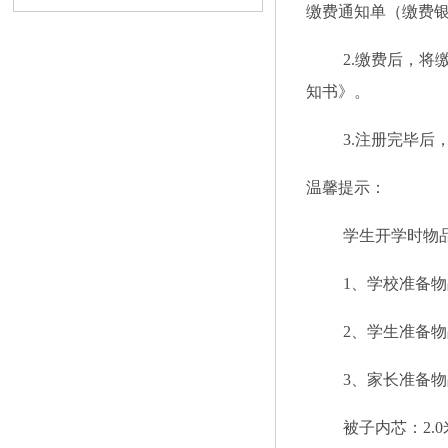
缴费通知单（缴费
2.缴费后，
知书》。
3.注册完毕后
温馨提示：
学生开学时物
1、学校准备
2、学生准备
3、家长准备
被子内芯：
2