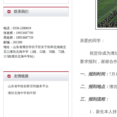
联系我们
电话：0536-2280619
张老师：
19953687709
周老师：19953687729
亲爱的同学：
邮编：261200
地址：
山东省潍坊市坊子区长宁街和北海路交
叉口潍坊北海中学（2路、22路、58路、72路、
祝贺你成为潍
115路潍坊北海中学站）
要求报到，谢谢合
一、报到时间：
7月
友情链接
山东省学校创客空间服务平台
二、报到地点：
潍
潍坊北海中学初中部
三、报到流程：
1．新生本人