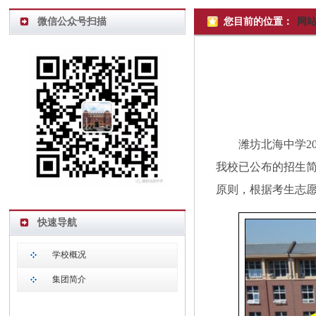
微信公众号扫描
您目前的位置：
网
潍坊北海中学2
我校已公布的招生
原则，根据考生志
快速导航
学校概况
集团简介