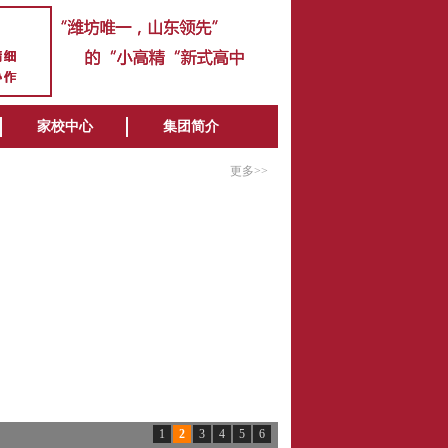
家校中心
集团简介
更多>>
1
2
3
4
5
6
潍坊北海中学2025年普