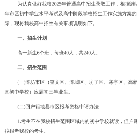
为
认真
做好我校
2025
年
普通高中招生
录取
工作，根据
潍
年市区初中学业水平考试及高中阶段学校招生工作实施方案
的
际，
现将我校高中招生有关事项说明如下。
一、招生计划
高一新生
6个班，每班40人，共240人。
二、招生范围
(一)潍坊市区（奎文区、潍城区、坊子区、寒亭区、高
直初中学校）应届初三毕业生。
(
二
)回户籍地县市区报考资格申请办法
1.考生不在我校招生范围区域内的初中学校就读，但户
拟报考我校的考生。