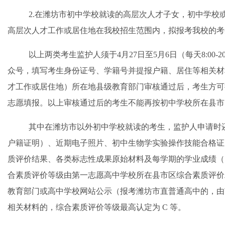
2.在潍坊市初中学校就读的高层次人才子女，初中学校
高层次人才工作或居住地在我校招生范围内，拟报考我校的考
以上两类考生监护人须于
4月27日至5月
6
日（每天
8:00
众号，填写考生身份证号、学籍号并提报户籍、居住等相关材
才工作或居住地）所在
地
县级教育部门审核通过后，考生方可
志愿填报。以上审核通过后的考生不能再按初中学校所在县市
其中在潍坊市
以
外初中学校就读的考生，监护人申请时
户籍证明）、近期电子照片、初中生物
学
实验操作技能合格证
质评价结果、各类标志性成果原始材料及每学期的学业成绩（
合素质评价等级由第一志愿高中学校所在县市区综合素质评价
教育部门或高中学校网站公示（报考潍坊市直普通高中的，由
相关材料的，综合素质评价等级最高认定为
C 等。