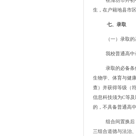
在潍坊市外初
生，在户籍地县市
七
、录取
（一）录取的
我校普通高中
录取的必备条
生物学
、体育与健
查）并获得等级（
信息科技
须
为
C等及
的，不具备普通高
组合间置换后
三组合道德与法治、