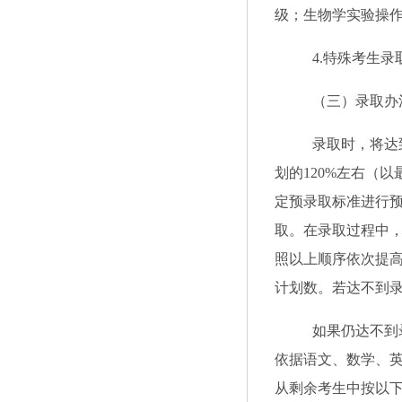
级；生物学实验操
4
.特殊考生录
（三）录取办
录取时，
将达
划的
120%左右（
定预录取标准进行
取。在录取过程中
照以上顺序依次提
计划数。若达不到
如果仍达不到
依据语文、数学、
从剩余考生中按以