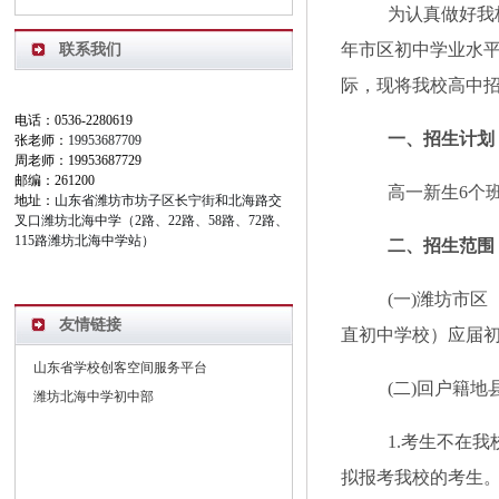
为
认真
做好我
年市区初中学业水
联系我们
际，
现将我校高中
电话：0536-2280619
一、招生计划
张老师：
19953687709
周老师：19953687729
邮编：261200
高一新生
6个
地址：
山东省潍坊市坊子区长宁街和北海路交
叉口潍坊北海中学（2路、22路、58路、72路、
115路潍坊北海中学站）
二、招生范围
(一)潍坊市
友情链接
直初中学校）应届
山东省学校创客空间服务平台
(
二
)回户籍地
潍坊北海中学初中部
1.考生不在
拟报考我校的考生