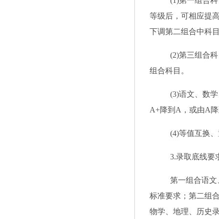
(1)第一组
等级后，可相应提
下调第二组合中科
(2)第三组
组合科目。
(3)语文、
A+降到A，或由A
(4)等值互
3.录取底线要
第一组合语文
标准要求
；
第二组
物学
、地理、历史