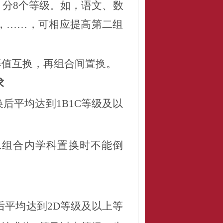
，
分
8
个等级。如，语
文、
数
，
……
，可相应提高第二组
等值互换，再组合间置换。
求
换后平均达到
1B1C
等
级及以
二组合内学科置换时不能倒
后平均达到
2
D
等
级
及以上等