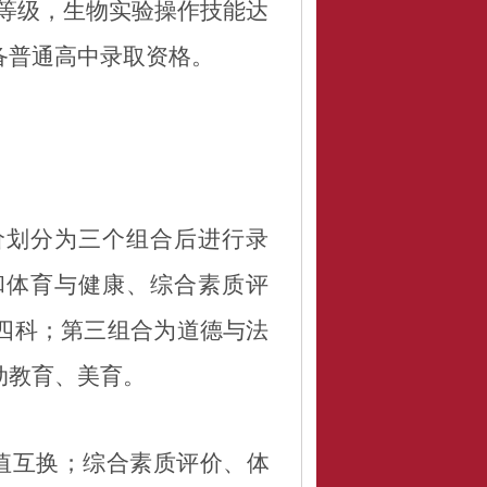
等级，生物实验操作技能达
备普通高中录取资格。
价划分为三个组合后进行录
和体育与健康、综
合素质评
四科；第三组合为
道德与法
动教育、美育。
值互换
；
综合素质
评价、
体