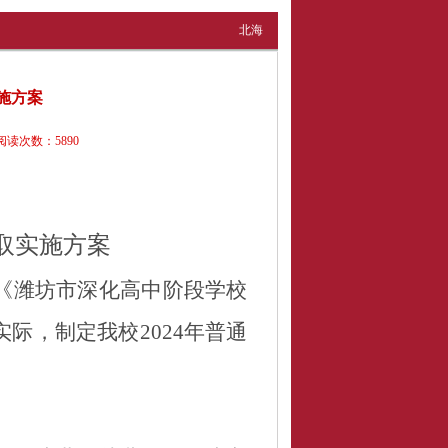
北海
实施方案
阅读次数：
5890
取实施方案
《潍坊市深化高中阶段学校
实际，制定我校
2
02
4
年普通