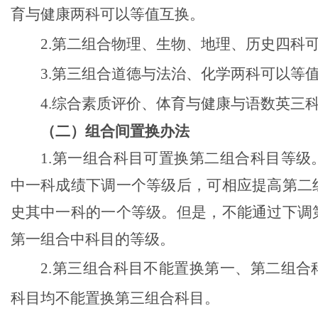
育与健康
两科可以等值互换。
2.
第二组合
物理、生物、地理、历史四科
3.
第三组合道德与法治
、化学
两科
可
以
等
4.
综合素质
评价、
体育与健康
与语数英三
（二）组合间置换办法
1.
第一组合
科目
可置换第二组合
科目等级
中一科成绩下调一个等级后，可相应提高第二
史其中
一科的一个等级。
但是，不能通过下调
第一组合中科目的等级。
2.
第三组合
科目
不能置换第一、第二组合
科目
均不能置换第三组合
科目
。