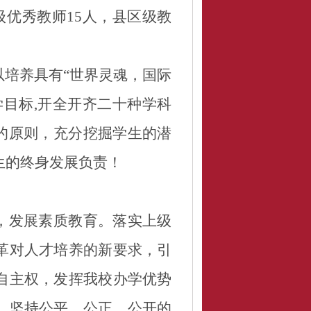
级优秀教师
1
5
人，县区级教
以培养具有
“
世界灵魂，国际
学目标
,
开全开齐二十种学科
的原则，充分挖掘学生的潜
生的终身发展负责！
，发展素质教育。落实上级
革对人才培养的新要求，引
自主权，发挥我校办学优势
。
坚持公平、公正、公开的