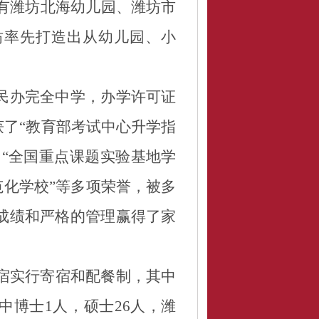
有潍坊北海幼儿园、潍坊市
坊率先打造出从幼儿园、小
民办
完全
中学，办学许可证
获了
“
教育部考试中心升学指
、
“
全国重点课题实验基地学
范化学校
”
等多项荣誉，被多
成绩和严格的管理赢得了家
宿实行寄宿和配餐制，其中
中博士
1
人，硕士
26
人，潍