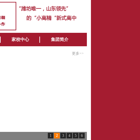
家校中心
集团简介
更多>>
1
2
3
4
5
6
潍坊北海中学2025年普