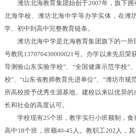
潍坊北海教育集团始创于
2007
年，旗下拥
北海
学校、潍坊北海中学
等办学实体，在潍
学、初中到高中完整教育链条。
潍坊北海中学是北海教育集团旗下的一所
号教民
137070430000021
号。办学以来先后荣
导测验山东实验学校
”
、
“
全国健康示范学校
”
校
”
、
“
山东省教师教育先进单位
”
、
“
潍坊市规
所高校授予优秀生源基地。建校以来以优异的
长和社会的高度认可。
学校现有
25
个班，教学实行小班额制，食
高中
1
8
个班，班额
40-45
人。教职工
202
人，其