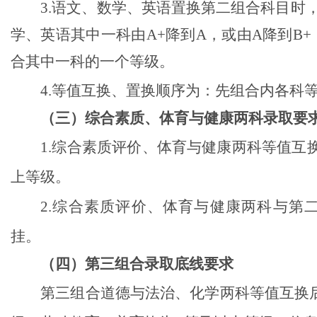
3.
语
文、
数
学、
英
语
置换第二组合
科目
时
学、
英
语
其中一科由
A
+
降到
A
，或由
A
降到
B
+
合其中一科的一个等级。
4.
等值互换、置换顺序为：先组合内各科
（
三
）
综合素质、体育与健康两科
录取要
1.
综合素质
评价
、体育与健康两科
等值互
上等级
。
2.
综合素质评价、体育与健康两科与第
挂
。
（
四
）
第三组合录取底线要求
第三组合道德与法治
、化学
两科等值互换