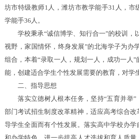
坊市特级教师
1
人，潍坊市教学能手
31
人，市
学能手
36
人。
学校秉承
“
诚信博学、知行合一
”
的校训，
视野，家国情怀，终身发展
”
的北海学子为办
组合，本着
“
录取一人，规划一人，成功一人
”
能，创建适合学生个性发展需要的教育，对学
二
、指导思想
落实立德树人根本任务，坚持
“
五育并举
”
部门考试招生制度改革精神，适应高考综合改
导学生全面而有个性发展。落实高中学校办学
和办学特色，进一步提高
人才选拔和育人质量