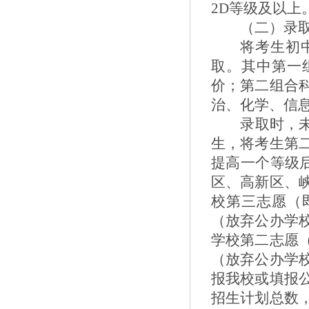
2D
等级
及以上
（二）录
将考生初
取。其中第一
价；第二组合
治、化学、信
录取时，
生，将考生第
提高一个等级
区、高新区、
校第三志愿（
（放弃公办学
学校第二志愿
（放弃公办学
报我校
或填报
招生计划总数