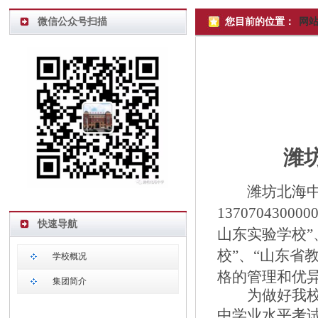
微信公众号扫描
您目前的位置：
网
潍
潍坊北海
137070430000
快速导航
山东实验学校”
校”、“山东省
学校概况
格的管理和优
集团简介
为做好我
中学业水平考