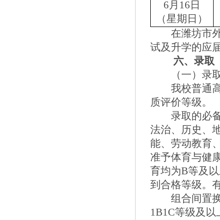
6
月
16
日
（星期日）
在潍坊市
试及升学的应
六、录取
（一）录
我校普通
质评价
等级
。
录取的必
法治、历史、
能、劳动教育
准予体育与健
育均为B等及
到合格等级。
组合间置
1B1C
等级及以