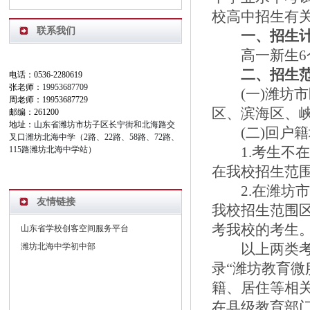
校高中招生有
联系我们
一、招生
高一新生
6
二、招生
电话：0536-2280619
张老师：
19953687709
(
一
)
潍坊市
周老师：19953687729
区、滨海区、
邮编：261200
地址：
山东省潍坊市坊子区长宁街和北海路交
(
二
)
回户籍
叉口潍坊北海中学（2路、22路、58路、72路、
1.
考生不
115路潍坊北海中学站）
在我校招生范
2.
在潍坊
友情链接
我校招生范围
考我校的考生
山东省学校创客空间服务平台
以上两类
潍坊北海中学初中部
录“潍坊教育微
籍、居住等相
在县级教育部