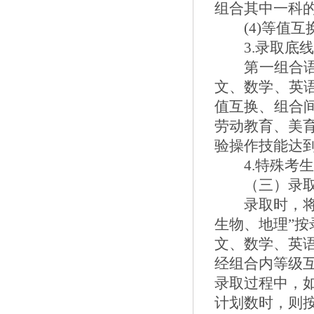
组合其中一科
(4)
等值互
3.
录取底
第
一组合
文、数学、英
值互换、组合
劳动教育、美
验操作技能达
4
.
特殊考
（三）录
录取时，
生物、地理
”
按
文、数学、英
经组合内等级
录取过程中，
计划数时，则