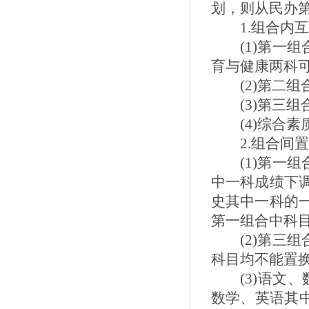
划，则从民办
1.
组合内
(1)
第一组
育与健康两科
(2)
第二组
(3)
第三组
(4)
综合素
2.
组合间
(1)
第一组
中一科成绩下
史其中一科的
第一组合中科
(2)
第三组
科目均不能置
(3)
语文、
数学、英语其