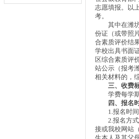
志愿填报。以
考。
其中在潍
份证（或带照
合素质评价结
学校出具书面
区综合素质评
站公示（报考
相关材料的，
三、收费
学费每学
四、报名
1.
报名时
2.
报名方
接或我校网站
生本人及其父