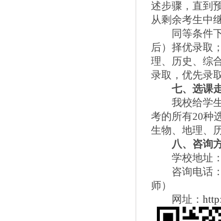
述步骤，直到
从剩余考生中
同等条件
后）择优录取
理、历史、综
录取，优先录
七、选课
我校给学
考的所有
20
种
生物、地理、
八、咨询
学校地址
咨询电话
师）
网址：
http