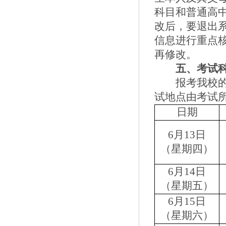
科目和
普通
高
改后，要退出
信息进行重点
再修改。
五、考试
报考我校
试地点由考试
日期
6
月
13
日
（星期四）
6
月
14
日
（星期五）
6
月
15
日
（星期六）