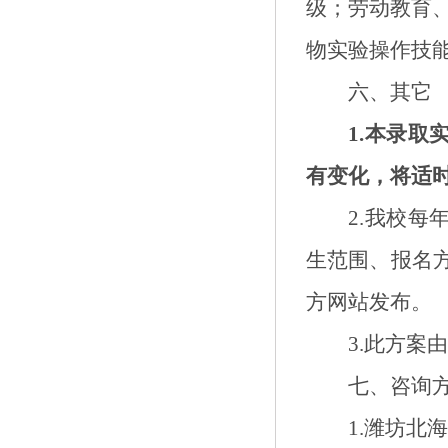
级
；
劳动教育
物实验操作技
六
、其它
1.
本录取
有变化，将适
2.
我校每
生范围、报名
方网站发布。
3.
此方案
七
、咨询
1.
潍坊北