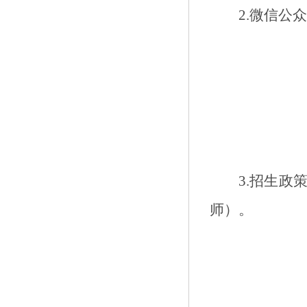
2.
微信公
3.
招生政
师）。