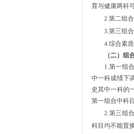
育与健康
两科
2.
第二组
3.
第三组
4.
综合素
（二）组
1.
第一组
中一科成绩下
史其中
一科的
第一组合中科
2.
第三组
科目
均不能置