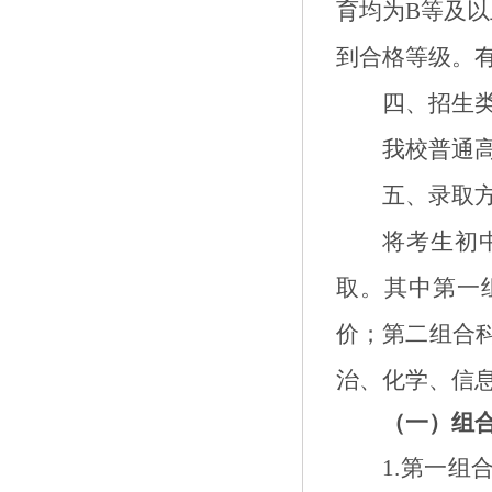
育均为
B
等及以
到合格等级。
四
、招生
我校普通
五
、录取
将考生初
取。其中第一
价；第二组合
治
、化学、信
（一）组
1.
第一组