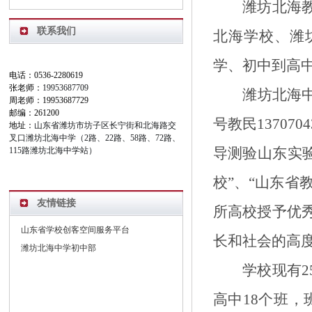
潍坊北海
联系我们
北海
学校、潍
学、初中到高
电话：0536-2280619
张老师：
19953687709
潍坊北海
周老师：19953687729
邮编：261200
号教民
1370704
地址：
山东省潍坊市坊子区长宁街和北海路交
叉口潍坊北海中学（2路、22路、58路、72路、
导测验山东实
115路潍坊北海中学站）
校
”
、
“
山东省
友情链接
所高校授予优
山东省学校创客空间服务平台
长和社会的高
潍坊北海中学初中部
学校现有
2
高中
1
8
个班，