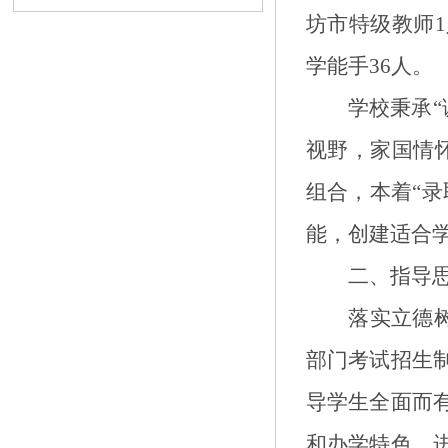
坊市特级教师
1
学能手
36
人。
学校秉承
“
视野，家国情
组合，本着
“
录
能，创建适合
二
、指导
落实立德
部门考试招生
导学生全面而
和办学特色，