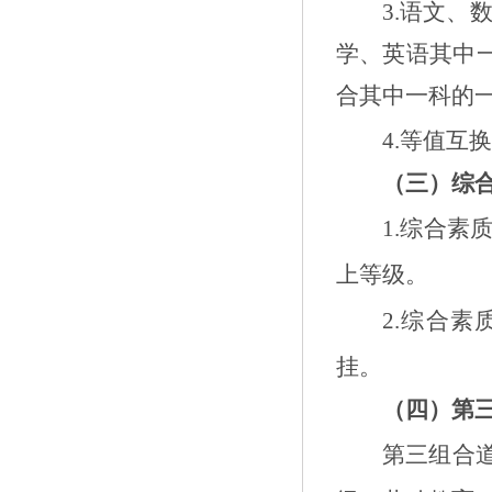
3.
语
文、
学、
英
语
其中
合其中一科的
4.
等值互
（
三
）
综
1.
综合素
上等级
。
2.
综合素
挂
。
（
四
）
第
第三组合